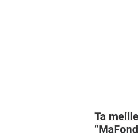
Ta meill
“MaFond