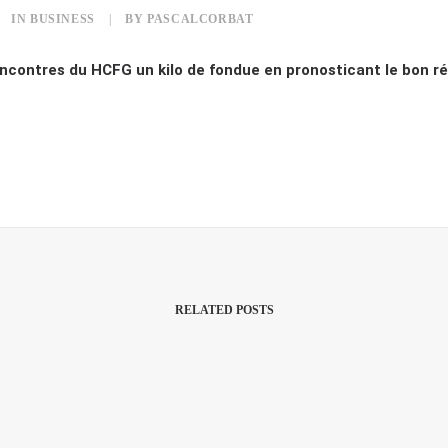
IN
BUSINESS
|
BY
PASCALCORBAT
ncontres du HCFG un kilo de fondue en pronosticant le bon ré
RELATED POSTS